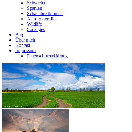
Schweden
Spanien
Schachbrettblumen
Astrofotografie
Wildlife
Sonstiges
Blog
Über mich
Kontakt
Impressum
Datenschutzerklärung