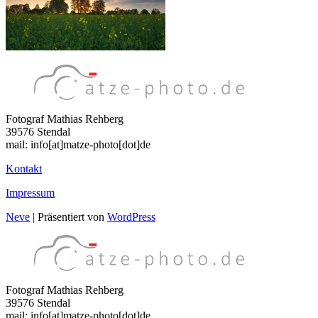
Fotograf Mathias Rehberg
39576 Stendal
mail: info[at]matze-photo[dot]de
Kontakt
Impressum
Neve
| Präsentiert von
WordPress
Fotograf Mathias Rehberg
39576 Stendal
mail: info[at]matze-photo[dot]de