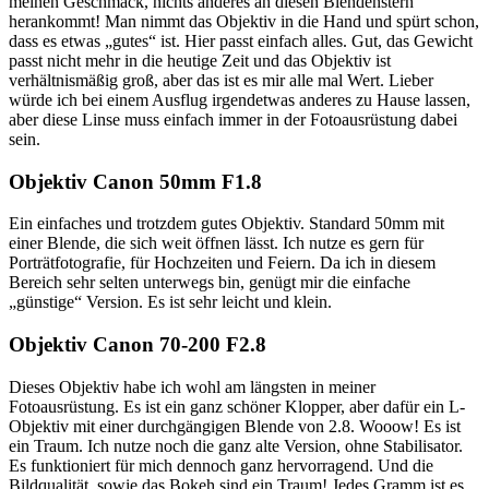
meinen Geschmack, nichts anderes an diesen Blendenstern
herankommt! Man nimmt das Objektiv in die Hand und spürt schon,
dass es etwas „gutes“ ist. Hier passt einfach alles. Gut, das Gewicht
passt nicht mehr in die heutige Zeit und das Objektiv ist
verhältnismäßig groß, aber das ist es mir alle mal Wert. Lieber
würde ich bei einem Ausflug irgendetwas anderes zu Hause lassen,
aber diese Linse muss einfach immer in der Fotoausrüstung dabei
sein.
Objektiv Canon 50mm F1.8
Ein einfaches und trotzdem gutes Objektiv. Standard 50mm mit
einer Blende, die sich weit öffnen lässt. Ich nutze es gern für
Porträtfotografie, für Hochzeiten und Feiern. Da ich in diesem
Bereich sehr selten unterwegs bin, genügt mir die einfache
„günstige“ Version. Es ist sehr leicht und klein.
Objektiv Canon 70-200 F2.8
Dieses Objektiv habe ich wohl am längsten in meiner
Fotoausrüstung. Es ist ein ganz schöner Klopper, aber dafür ein L-
Objektiv mit einer durchgängigen Blende von 2.8. Wooow! Es ist
ein Traum. Ich nutze noch die ganz alte Version, ohne Stabilisator.
Es funktioniert für mich dennoch ganz hervorragend. Und die
Bildqualität, sowie das Bokeh sind ein Traum! Jedes Gramm ist es