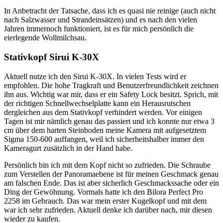
In Anbetracht der Tatsache, dass ich es quasi nie reinige (auch nicht
nach Salzwasser und Strandeinsätzen) und es nach den vielen
Jahren immernoch funktioniert, ist es für mich persönlich die
eierlegende Wollmilchsau.
Stativkopf Sirui K-30X
Aktuell nutze ich den Sirui K-30X. In vielen Tests wird er
empfohlen. Die hohe Tragkraft und Benutzerfreundlichkeit zeichnen
ihn aus. Wichtig war mir, dass er ein Safety Lock besitzt. Sprich, mit
der richtigen Schnellwechselplatte kann ein Herausrutschen
dergleichen aus dem Stativkopf verhindert werden. Vor einigen
Tagen ist mir nämlich genau das passiert und ich konnte nur etwa 3
cm über dem harten Steinboden meine Kamera mit aufgesetztem
Sigma 150-600 auffangen, weil ich sicherheitshalber immer den
Kameragurt zusätzlich in der Hand habe.
Persönlich bin ich mit dem Kopf nicht so zufrieden. Die Schraube
zum Verstellen der Panoramaebene ist für meinen Geschmack genau
am falschen Ende. Das ist aber sicherlich Geschmackssache oder ein
Ding der Gewöhnung. Vormals hatte ich den Bilora Perfect Pro
2258 im Gebrauch. Das war mein erster Kugelkopf und mit dem
war ich sehr zufrieden. Aktuell denke ich darüber nach, mir diesen
wieder zu kaufen.