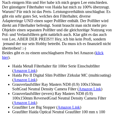
Nach einigem Hin und Her habe ich mich gegen Lee entschieden.
Der günstigere Filterhalter von Haida hat mich zu 100% überzeugt.
Warum? Für mich ist das Preis- Leistungsverhältnis unschlagbar. Es
gibt ein sehr gutes Set, welches den Filterhalter, diverse
Adapterringe UND einen super Polfilter enthält. Der Polfilter wird
direkt am Filterhalter befestigt. Somit braucht man nicht mehr pro
Objektiv einen separaten Polfilter und die gleichzeitige Nutzung von
Pol- und Verlaufsfiltern geht natürlich auch. Klar gibt es das auch
von Lee, ABER DER PREIS!!! Hey, ich bin kein Profi, sondern
jemand der nur sein Hobby betreibt. Da muss ich es finanziell nicht
übertreiben! :-)
Beides gibt es zu einem unschlagbaren Preis bei Amazon (
klick
hier
).
Haida Metall Filterhalter für 100er Serie Einschubfilter
(
Amazon Link
)
Haida Pro II Digital Slim Polfilter Zirkular MC (multicoating)
(
Amazon Link
)
Grauverlaufsfilter Ray Masters ND8 (0.9) 100x150mm
SoftGrad Neutral Density Camera Filter (
Amazon Link
)
Grauverlaufsfilter (revers) Ray Masters ND8 (0.9)
100x150mm ReversedGrad Neutral Density Camera Filter
(
Amazon Link
)
Graufilter Lee Big Stopper (
Amazon Link
)
Graufilter Haida Optical Neutral Graufilter 100 mm x 100