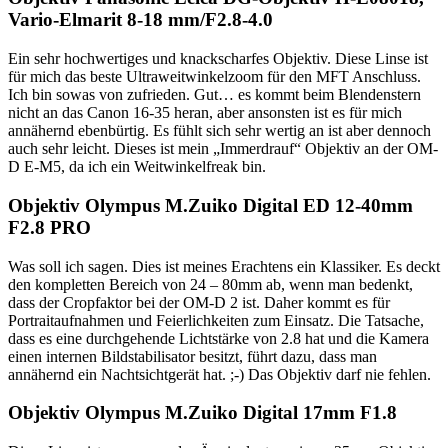
Vario-Elmarit 8-18 mm/F2.8-4.0
Ein sehr hochwertiges und knackscharfes Objektiv. Diese Linse ist
für mich das beste Ultraweitwinkelzoom für den MFT Anschluss.
Ich bin sowas von zufrieden. Gut… es kommt beim Blendenstern
nicht an das Canon 16-35 heran, aber ansonsten ist es für mich
annähernd ebenbürtig. Es fühlt sich sehr wertig an ist aber dennoch
auch sehr leicht. Dieses ist mein „Immerdrauf“ Objektiv an der OM-
D E-M5, da ich ein Weitwinkelfreak bin.
Objektiv Olympus M.Zuiko Digital ED 12-40mm
F2.8 PRO
Was soll ich sagen. Dies ist meines Erachtens ein Klassiker. Es deckt
den kompletten Bereich von 24 – 80mm ab, wenn man bedenkt,
dass der Cropfaktor bei der OM-D 2 ist. Daher kommt es für
Portraitaufnahmen und Feierlichkeiten zum Einsatz. Die Tatsache,
dass es eine durchgehende Lichtstärke von 2.8 hat und die Kamera
einen internen Bildstabilisator besitzt, führt dazu, dass man
annähernd ein Nachtsichtgerät hat. ;-) Das Objektiv darf nie fehlen.
Objektiv Olympus M.Zuiko Digital 17mm F1.8