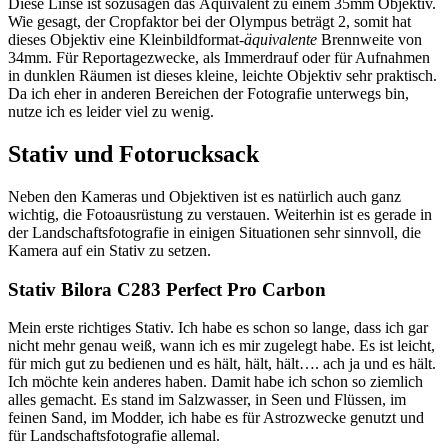
Diese Linse ist sozusagen das Äquivalent zu einem 35mm Objektiv.
Wie gesagt, der Cropfaktor bei der Olympus beträgt 2, somit hat
dieses Objektiv eine Kleinbildformat-
äquivalente
Brennweite von
34mm. Für Reportagezwecke, als Immerdrauf oder für Aufnahmen
in dunklen Räumen ist dieses kleine, leichte Objektiv sehr praktisch.
Da ich eher in anderen Bereichen der Fotografie unterwegs bin,
nutze ich es leider viel zu wenig.
Stativ und Fotorucksack
Neben den Kameras und Objektiven ist es natürlich auch ganz
wichtig, die Fotoausrüstung zu verstauen. Weiterhin ist es gerade in
der Landschaftsfotografie in einigen Situationen sehr sinnvoll, die
Kamera auf ein Stativ zu setzen.
Stativ Bilora C283 Perfect Pro Carbon
Mein erste richtiges Stativ. Ich habe es schon so lange, dass ich gar
nicht mehr genau weiß, wann ich es mir zugelegt habe. Es ist leicht,
für mich gut zu bedienen und es hält, hält, hält…. ach ja und es hält.
Ich möchte kein anderes haben. Damit habe ich schon so ziemlich
alles gemacht. Es stand im Salzwasser, in Seen und Flüssen, im
feinen Sand, im Modder, ich habe es für Astrozwecke genutzt und
für Landschaftsfotografie allemal.