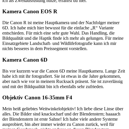
ich als Zweitausrüstung nutze, erfährst du hier.
Kamera Canon EOS R
Die Canon R ist meine Hauptkamera und der Nachfolger meiner
6D. Ich habe mich hier bewusst für die einfache „R“ Variante
entschieden. Für mich eine sehr gute Wahl. Das Handling, die
Bildqualität und die Haptik finde ich mehr als gelungen. Für meine
Einsatzgebiete Landschaft- und Wildlifefotografie kann ich mir
nichts besseres in dem Preissegment vorstellen.
Kamera Canon 6D
Bis vor kurzem war die Canon 6D meine Hauptkamera. Lange Zeit
habe ich mit ihr fotografiert. Sie ist etwas in die Jahre gekommen,
aber nach wie vor in meinem Rucksack präsent. Sie ist zuverlässig
und mit der Bildqualität bin ich ebenfalls sehr zufrieden.
Objektiv Canon 16-35mm F4
Mein heiß geliebtes Weitwinkelobjektiv! Ich liebe diese Linse über
alles. Die Bilder sind knackscharf und der Blendenstern; haaaach
der Blendenstern ist erste Sahne! Ich habe viele andere Systeme
ausprobiert, bin aber immer wieder zu Canon zurück, weil für