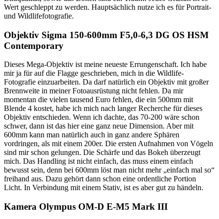
Wert geschleppt zu werden. Hauptsächlich nutze ich es für Portrait-
und Wildlifefotografie.
Objektiv Sigma 150-600mm F5,0-6,3 DG OS HSM
Contemporary
Dieses Mega-Objektiv ist meine neueste Errungenschaft. Ich habe
mir ja für auf die Flagge geschrieben, mich in die Wildlife-
Fotografie einzuarbeiten. Da darf natürlich ein Objektiv mit großer
Brennweite in meiner Fotoausrüstung nicht fehlen. Da mir
momentan die vielen tausend Euro fehlen, die ein 500mm mit
Blende 4 kostet, habe ich mich nach langer Recherche für dieses
Objektiv entschieden. Wenn ich dachte, das 70-200 wäre schon
schwer, dann ist das hier eine ganz neue Dimension. Aber mit
600mm kann man natürlich auch in ganz andere Sphären
vordringen, als mit einem 200er. Die ersten Aufnahmen von Vögeln
sind mir schon gelungen. Die Schärfe und das Bokeh überzeugt
mich. Das Handling ist nicht einfach, das muss einem einfach
bewusst sein, denn bei 600mm löst man nicht mehr „einfach mal so“
freihand aus. Dazu gehört dann schon eine ordentliche Portion
Licht. In Verbindung mit einem Stativ, ist es aber gut zu händeln.
Kamera Olympus OM-D E-M5 Mark III